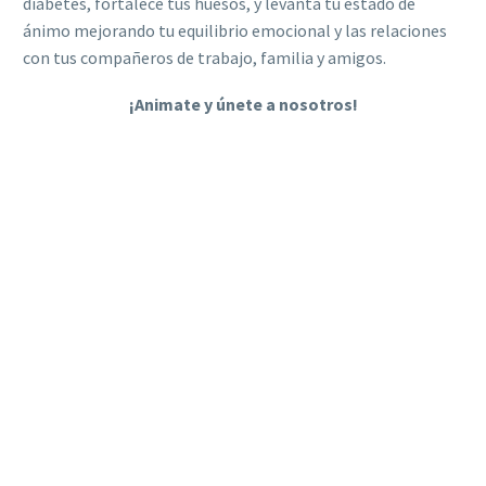
diabetes, fortalece tus huesos, y levanta tu estado de
ánimo mejorando tu equilibrio emocional y las relaciones
con tus compañeros de trabajo, familia y amigos.
¡Animate y únete a nosotros!
¿QUÉ BENEFICIOS CONLLEVA?
No importa el número de trabajadores con la que cuente tu
empresa, ni el perfil que tengan.
¡Cualquiera puede participar en el
Reto Steppers
!
Está demostrado que la actividad física y llevar un estilo de
vida saludable ayuda a mantener un estado de ánimo
positivo. Fomentar las buenas prácticas dentro y fuera del
ámbito de trabajo conlleva ciertos beneficios: