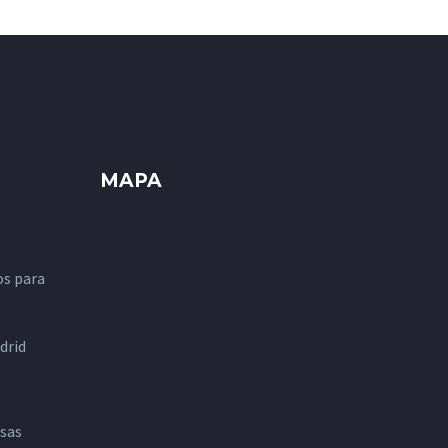
MAPA
os para
drid
esas